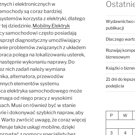
Ostatnie
nych i elektronicznych w
mochody są coraz bardziej
systemów korzysta z elektryki, dlatego
Wydawnictwo ro
tej dziedzinie.
Mobilny Elektryk
publikacji
ycy samochodowi często posiadają
Dlaczego warto 
z sprzęt diagnostyczny umożliwiający
wanie problemów związanych z układem
Rozwijaj kompe
raca polega na lokalizowaniu usterek,
biznesowym
 następnie wykonaniu naprawy. Do
Książki o bizne
ez nich zadań należy wymiana
ika, alternatora, przewodów
21 dni do leps
 innych elementów systemu
podejścia
raca elektryka samochodowego może
maga od niego pracy z wysokimi
kach. Musi on również być w stanie
rie i dokonywać szybkich napraw, aby
P
W
 Warto zwrócić uwagę, że coraz więcej
uje także usługi mobilne, dzięki
3
4
orzystać z pomocy specjalisty bez