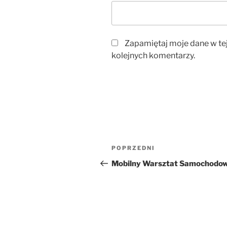
Zapamiętaj moje dane w te
kolejnych komentarzy.
Nawigacja
Poprzedni
POPRZEDNI
wpisu
wpis
Mobilny Warsztat Samochodo