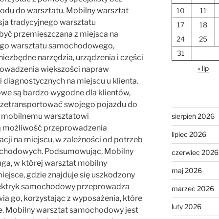
du do warsztatu. Mobilny warsztat
10
11
ja tradycyjnego warsztatu
17
18
yć przemieszczana z miejsca na
24
25
ego warsztatu samochodowego,
31
ezbędne narzędzia, urządzenia i części
« lip
rowadzenia większości napraw
 diagnostycznych na miejscu u klienta.
e są bardzo wygodne dla klientów,
przetransportować swojego pojazdu do
ki mobilnemu warsztatowi
sierpień 2026
 możliwość przeprowadzenia
lipiec 2026
cji na miejscu, w zależności od potrzeb
ochodowych. Podsumowując, Mobilny
czerwiec 2026
a, w której warsztat mobilny
maj 2026
ejsce, gdzie znajduje się uszkodzony
elektryk samochodowy przeprowadza
marzec 2026
ia go, korzystając z wyposażenia, które
luty 2026
. Mobilny warsztat samochodowy jest