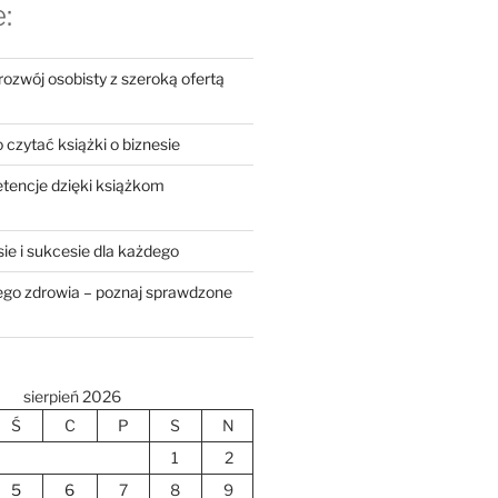
:
zwój osobisty z szeroką ofertą
czytać książki o biznesie
tencje dzięki książkom
sie i sukcesie dla każdego
zego zdrowia – poznaj sprawdzone
sierpień 2026
Ś
C
P
S
N
1
2
5
6
7
8
9