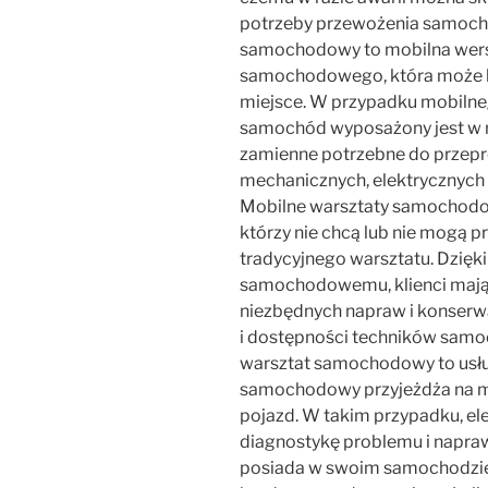
potrzeby przewożenia samocho
samochodowy to mobilna wers
samochodowego, która może b
miejsce. W przypadku mobiln
samochód wyposażony jest w ni
zamienne potrzebne do przep
mechanicznych, elektrycznych i
Mobilne warsztaty samochodow
którzy nie chcą lub nie mogą 
tradycyjnego warsztatu. Dzię
samochodowemu, klienci mają
niezbędnych napraw i konserwa
i dostępności techników sam
warsztat samochodowy to usług
samochodowy przyjeżdża na mi
pojazd. W takim przypadku, 
diagnostykę problemu i napraw
posiada w swoim samochodzie