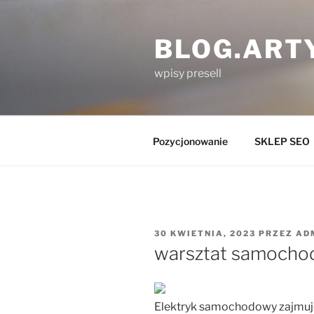
Przejdź
do
BLOG.ART
treści
wpisy presell
Pozycjonowanie
SKLEP SEO
OPUBLIKOWANE
30 KWIETNIA, 2023
PRZEZ
AD
W
warsztat samocho
Elektryk samochodowy zajmuje