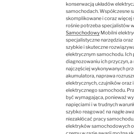
konserwacją układów elektrycz
samochodach. Współczesne sa
skomplikowane i coraz więcej 
rośnie potrzeba specjalistów w 
Samochodowy
Mobilni elektr
specjalistyczne narzędzia ora
szybkie i skuteczne rozwiązy
elektrycznym samochodu. Ich p
diagnozowaniu ich przyczyn, a
najczęściej wykonywanych prz
akumulatora, naprawa rozruszn
elektrycznych, czujników oraz
elektrycznego samochodu. P
być wymagająca, ponieważ wy
napięciami i w trudnych warun
szybko reagować na nagłe awa
niezakłócać pracy samochodu.
elektryków samochodowych ofer
czemu w razie awarii można sk