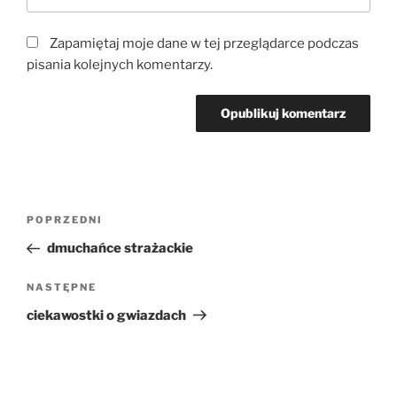
Zapamiętaj moje dane w tej przeglądarce podczas
pisania kolejnych komentarzy.
Nawigacja
Poprzedni
POPRZEDNI
wpisu
wpis
dmuchańce strażackie
Następny
NASTĘPNE
wpis
ciekawostki o gwiazdach