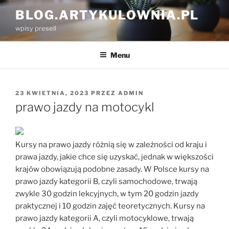
Przejdź
BLOG.ARTYKULOWNIA.PL
do
wpisy presell
treści
Menu
OPUBLIKOWANE
23 KWIETNIA, 2023
PRZEZ
ADMIN
W
prawo jazdy na motocykl
Kursy na prawo jazdy różnią się w zależności od kraju i
prawa jazdy, jakie chce się uzyskać, jednak w większości
krajów obowiązują podobne zasady. W Polsce kursy na
prawo jazdy kategorii B, czyli samochodowe, trwają
zwykle 30 godzin lekcyjnych, w tym 20 godzin jazdy
praktycznej i 10 godzin zajęć teoretycznych. Kursy na
prawo jazdy kategorii A, czyli motocyklowe, trwają