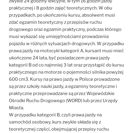
zwykle 24 godziny lekcyjne, w tym 16 godzin jazdy
praktycznej i 8 godzin zajęć teoretycznych. W obu
przypadkach, po ukończeniu kursu, absolwent musi
zdać egzamin teoretyczny z przepisów ruchu
drogowego oraz egzamin praktyczny, podczas którego
musi wykazać się umiejętnościami prowadzenia
pojazdu w różnych sytuacjach drogowych. W przypadku
prawa jazdy na motocykl kategorii A, kursant musi mieć
ukończone 24 lata, być posiadaczem prawa jazdy
kategorii B od co najmniej 3 lat oraz przystąpić do kursu
praktycznego na motorze o pojemności silnika powyżej
600 cm3. Kursy na prawo jazdy w Polsce prowadzone
są przez szkoły nauki jazdy, a egzaminy teoretyczne i
praktyczne przeprowadzane są przez Wojewódzkie
Ośrodki Ruchu Drogowego (WORD) lub przez Urzędy
Miasta.
W przypadku kategorii B, czyli prawa jazdy na
samochód osobowy, kurs zwykle składa się z
teoretycznej części, obejmującej przepisy ruchu