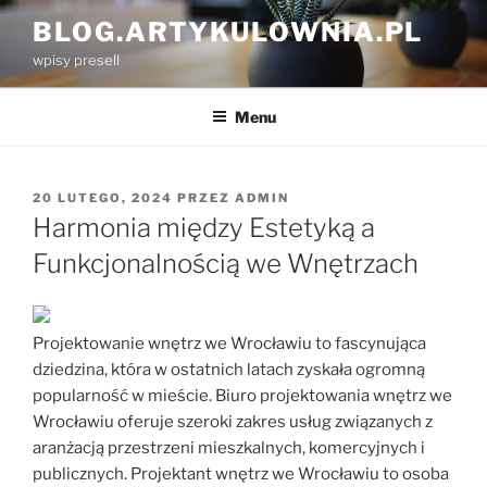
Przejdź
BLOG.ARTYKULOWNIA.PL
do
wpisy presell
treści
Menu
OPUBLIKOWANE
20 LUTEGO, 2024
PRZEZ
ADMIN
W
Harmonia między Estetyką a
Funkcjonalnością we Wnętrzach
Projektowanie wnętrz we Wrocławiu to fascynująca
dziedzina, która w ostatnich latach zyskała ogromną
popularność w mieście. Biuro projektowania wnętrz we
Wrocławiu oferuje szeroki zakres usług związanych z
aranżacją przestrzeni mieszkalnych, komercyjnych i
publicznych. Projektant wnętrz we Wrocławiu to osoba