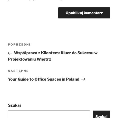
Nawigacja
Poprzedni
POPRZEDNI
wpisu
wpis
Współpraca z Klientem: Klucz do Sukcesu w
Projektowaniu Wnętrz
Następny
NASTĘPNE
wpis
Your Guide to Office Spaces in Poland
Szukaj
Szukaj