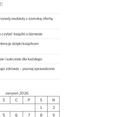
:
zwój osobisty z szeroką ofertą
czytać książki o biznesie
tencje dzięki książkom
sie i sukcesie dla każdego
zego zdrowia – poznaj sprawdzone
sierpień 2026
Ś
C
P
S
N
1
2
5
6
7
8
9