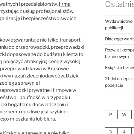
Ostatnie
atnych i przedsiębiorstw.
firma
zystając z usług profesjonalistów,
rganizację i bezpieczeństwo swoich
Wydawnictwo ro
publikacji
Dlaczego warto 
owie gwarantuje nie tylko transport,
niu do przeprowadzki.
przeprowadzki
Rozwijaj kompe
ki dopasowane do budżetu klienta to
biznesowym
cą połączyć atrakcyjną cenę z wysoką
Książki o bizne
pa przeprowadzkowa w Krakowie
b i wymagań zleceniodawców. Dzięki
21 dni do leps
ebiega sprawnie i
podejścia
eprowadzki prywatne i firmowe w
eństwo i poufność w przypadku
ęki bogatemu doświadczeniu i
cznemu możliwe jest szybkie i
P
W
łego mieszkania lub biura.
3
4
 Krakowie zapewniają nie tylko