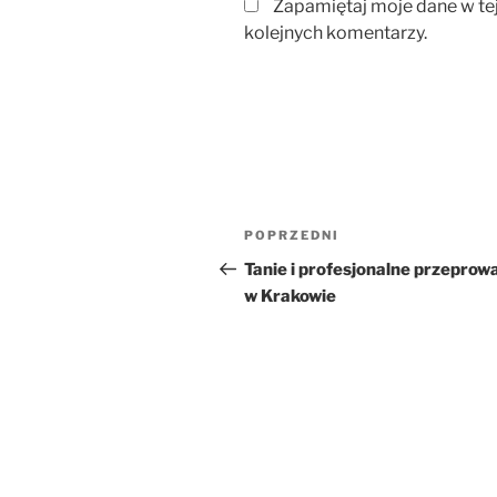
Zapamiętaj moje dane w te
kolejnych komentarzy.
Nawigacja
Poprzedni
POPRZEDNI
wpisu
wpis
Tanie i profesjonalne przeprow
w Krakowie