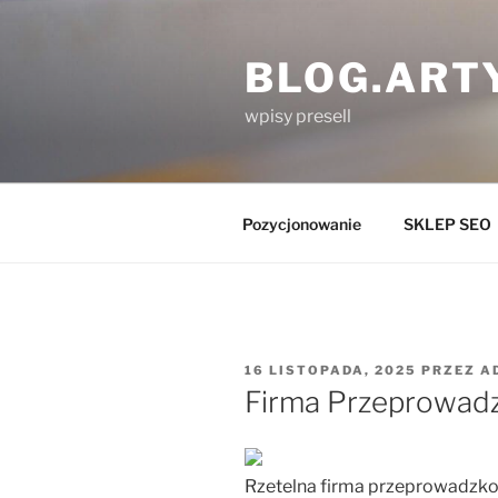
Przejdź
do
BLOG.ART
treści
wpisy presell
Pozycjonowanie
SKLEP SEO
OPUBLIKOWANE
16 LISTOPADA, 2025
PRZEZ
A
W
Firma Przeprowadz
Rzetelna firma przeprowadzko