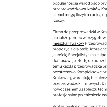
popularnością wśród osób pryw
przeprowadzkowa Kraków
Kor
klienci mogą liczyć na pełną o
rzeczy.
Firma do przeprowadzki w Krak
ale także pomoc w przygotowa
mieszkań Kraków
Przeprowadz
propozycja dla osób, które ch
jakością.Specjalistyczna eki
dostosowuje ofertę do potrze
temu każda przeprowadzka prz
bezstresowo.Kompleksowe prz
Krakowie gwarantują bezpiecz
przeprowadzek firmowych. Dzi
nowoczesnemu zapleczu techni
profesjonalne przeniesienie ca
Profesjonalne przeprowadzki w