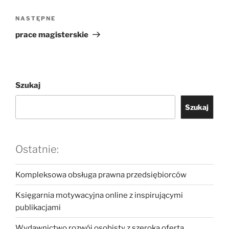
Następny
NASTĘPNE
wpis
prace magisterskie
Szukaj
Szukaj
Ostatnie:
Kompleksowa obsługa prawna przedsiębiorców
Księgarnia motywacyjna online z inspirującymi
publikacjami
Wydawnictwo rozwój osobisty z szeroką ofertą