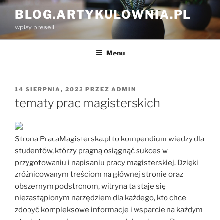
Przejdź
BLOG.ARTYKULOWNIA.PL
do
wpisy presell
treści
Menu
OPUBLIKOWANE
14 SIERPNIA, 2023
PRZEZ
ADMIN
W
tematy prac magisterskich
Strona PracaMagisterska.pl to kompendium wiedzy dla
studentów, którzy pragną osiągnąć sukces w
przygotowaniu i napisaniu pracy magisterskiej. Dzięki
zróżnicowanym treściom na głównej stronie oraz
obszernym podstronom, witryna ta staje się
niezastąpionym narzędziem dla każdego, kto chce
zdobyć kompleksowe informacje i wsparcie na każdym