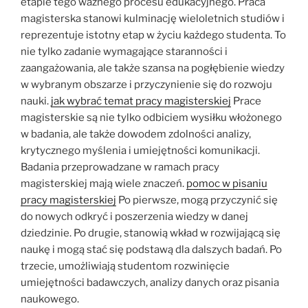
etapie tego ważnego procesu edukacyjnego. Praca
magisterska stanowi kulminację wieloletnich studiów i
reprezentuje istotny etap w życiu każdego studenta. To
nie tylko zadanie wymagające staranności i
zaangażowania, ale także szansa na pogłębienie wiedzy
w wybranym obszarze i przyczynienie się do rozwoju
nauki.
jak wybrać temat pracy magisterskiej
Prace
magisterskie są nie tylko odbiciem wysiłku włożonego
w badania, ale także dowodem zdolności analizy,
krytycznego myślenia i umiejętności komunikacji.
Badania przeprowadzane w ramach pracy
magisterskiej mają wiele znaczeń.
pomoc w pisaniu
pracy magisterskiej
Po pierwsze, mogą przyczynić się
do nowych odkryć i poszerzenia wiedzy w danej
dziedzinie. Po drugie, stanowią wkład w rozwijającą się
naukę i mogą stać się podstawą dla dalszych badań. Po
trzecie, umożliwiają studentom rozwinięcie
umiejętności badawczych, analizy danych oraz pisania
naukowego.