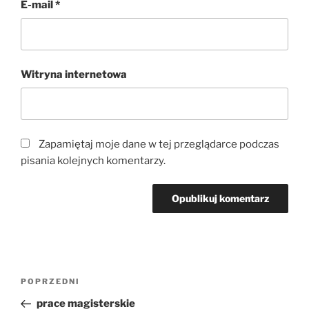
E-mail
*
Witryna internetowa
Zapamiętaj moje dane w tej przeglądarce podczas
pisania kolejnych komentarzy.
Nawigacja
Poprzedni
POPRZEDNI
wpisu
wpis
prace magisterskie