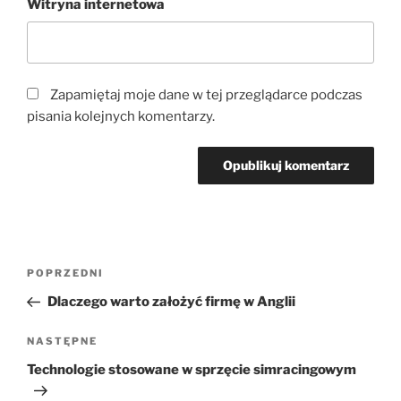
Witryna internetowa
Zapamiętaj moje dane w tej przeglądarce podczas
pisania kolejnych komentarzy.
Nawigacja
Poprzedni
POPRZEDNI
wpisu
wpis
Dlaczego warto założyć firmę w Anglii
Następny
NASTĘPNE
wpis
Technologie stosowane w sprzęcie simracingowym