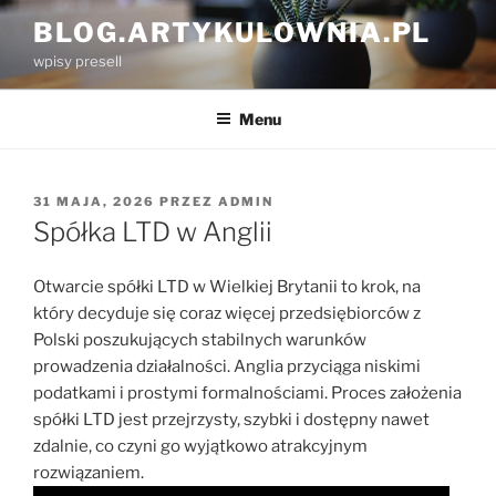
Przejdź
BLOG.ARTYKULOWNIA.PL
do
wpisy presell
treści
Menu
OPUBLIKOWANE
31 MAJA, 2026
PRZEZ
ADMIN
W
Spółka LTD w Anglii
Otwarcie spółki LTD w Wielkiej Brytanii to krok, na
który decyduje się coraz więcej przedsiębiorców z
Polski poszukujących stabilnych warunków
prowadzenia działalności. Anglia przyciąga niskimi
podatkami i prostymi formalnościami. Proces założenia
spółki LTD jest przejrzysty, szybki i dostępny nawet
zdalnie, co czyni go wyjątkowo atrakcyjnym
rozwiązaniem.