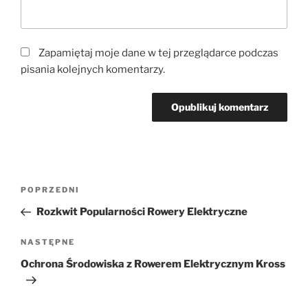
Zapamiętaj moje dane w tej przeglądarce podczas
pisania kolejnych komentarzy.
Nawigacja
Poprzedni
POPRZEDNI
wpisu
wpis
Rozkwit Popularności Rowery Elektryczne
Następny
NASTĘPNE
wpis
Ochrona Środowiska z Rowerem Elektrycznym Kross