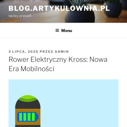
Przejdź
BLOG.ARTYKULOWNIA.PL
do
wpisy presell
treści
Menu
OPUBLIKOWANE
3 LIPCA, 2025
PRZEZ
ADMIN
W
Rower Elektryczny Kross: Nowa
Era Mobilności