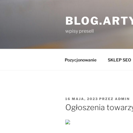
Przejdź
do
BLOG.ART
treści
wpisy presell
Pozycjonowanie
SKLEP SEO
OPUBLIKOWANE
16 MAJA, 2023
PRZEZ
ADMIN
W
Ogłoszenia towarz