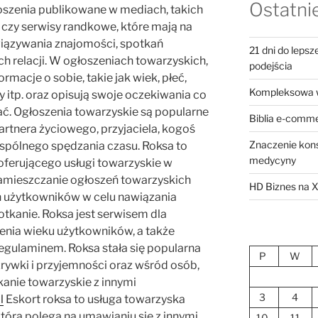
Ostatnie
oszenia publikowane w mediach, takich
e czy serwisy randkowe, które mają na
wiązywania znajomości, spotkań
21 dni do leps
h relacji. W ogłoszeniach towarzyskich,
podejścia
rmacje o sobie, takie jak wiek, płeć,
Kompleksowa w
 itp. oraz opisują swoje oczekiwania co
ać. Ogłoszenia towarzyskie są popularne
Biblia e-comme
artnera życiowego, przyjaciela, kogoś
Znaczenie konsu
spólnego spędzania czasu. Roksa to
medycyny
ferującego usługi towarzyskie w
zamieszczanie ogłoszeń towarzyskich
HD Biznes na X 
h użytkowników w celu nawiązania
otkanie. Roksa jest serwisem dla
enia wieku użytkowników, a także
regulaminem. Roksa stała się popularna
P
W
ywki i przyjemności oraz wśród osób,
kanie towarzyskie z innymi
3
4
l
Eskort roksa to usługa towarzyska
tóra polega na umawianiu się z innymi
10
11