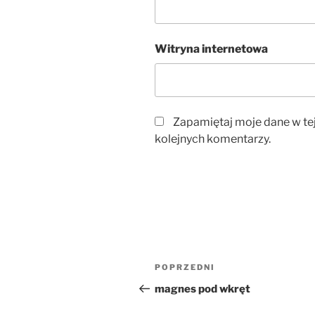
Witryna internetowa
Zapamiętaj moje dane w te
kolejnych komentarzy.
Nawigacja
Poprzedni
POPRZEDNI
wpisu
wpis
magnes pod wkręt