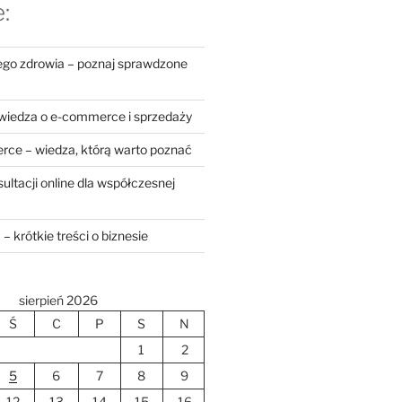
:
zego zdrowia – poznaj sprawdzone
iedza o e-commerce i sprzedaży
rce – wiedza, którą warto poznać
ltacji online dla współczesnej
– krótkie treści o biznesie
sierpień 2026
Ś
C
P
S
N
1
2
5
6
7
8
9
12
13
14
15
16