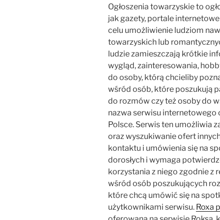
Ogłoszenia towarzyskie to ogł
jak gazety, portale internetow
celu umożliwienie ludziom na
towarzyskich lub romantycznyc
ludzie zamieszczają krótkie info
wygląd, zainteresowania, hobby
do osoby, którą chcieliby pozn
wśród osób, które poszukują p
do rozmów czy też osoby do w
nazwa serwisu internetowego o
Polsce. Serwis ten umożliwia 
oraz wyszukiwanie ofert innyc
kontaktu i umówienia się na sp
dorosłych i wymaga potwierdz
korzystania z niego zgodnie z 
wśród osób poszukujących rozr
które chcą umówić się na spot
użytkownikami serwisu.
Roxa p
oferowana na serwisie Roksa, k