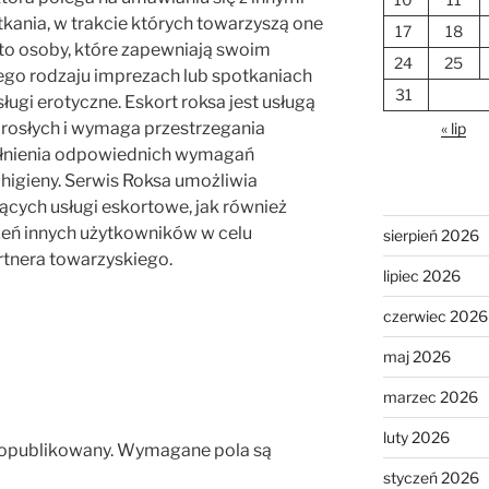
kania, w trakcie których towarzyszą one
17
18
to osoby, które zapewniają swoim
24
25
ego rodzaju imprezach lub spotkaniach
31
ługi erotyczne. Eskort roksa jest usługą
rosłych i wymaga przestrzegania
« lip
pełnienia odpowiednich wymagań
higieny. Serwis Roksa umożliwia
ących usługi eskortowe, jak również
zeń innych użytkowników w celu
sierpień 2026
rtnera towarzyskiego.
lipiec 2026
czerwiec 2026
maj 2026
marzec 2026
luty 2026
 opublikowany.
Wymagane pola są
styczeń 2026