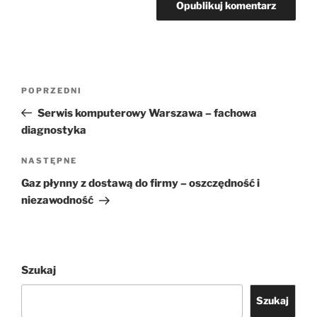
Nawigacja
Poprzedni
POPRZEDNI
wpisu
wpis
Serwis komputerowy Warszawa – fachowa
diagnostyka
Następny
NASTĘPNE
wpis
Gaz płynny z dostawą do firmy – oszczędność i
niezawodność
Szukaj
Szukaj