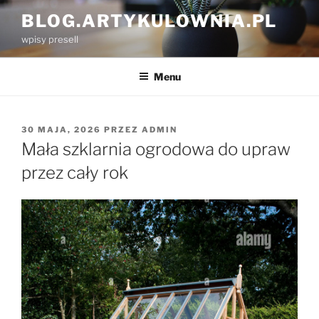
Przejdź
BLOG.ARTYKULOWNIA.PL
do
wpisy presell
treści
Menu
OPUBLIKOWANE
30 MAJA, 2026
PRZEZ
ADMIN
W
Mała szklarnia ogrodowa do upraw
przez cały rok