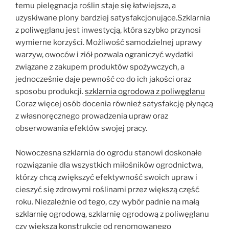
temu pielęgnacja roślin staje się łatwiejsza, a
uzyskiwane plony bardziej satysfakcjonujące.Szklarnia
z poliwęglanu jest inwestycją, która szybko przynosi
wymierne korzyści. Możliwość samodzielnej uprawy
warzyw, owoców i ziół pozwala ograniczyć wydatki
związane z zakupem produktów spożywczych, a
jednocześnie daje pewność co do ich jakości oraz
sposobu produkcji.
szklarnia ogrodowa z poliwęglanu
Coraz więcej osób docenia również satysfakcję płynącą
z własnoręcznego prowadzenia upraw oraz
obserwowania efektów swojej pracy.
Nowoczesna szklarnia do ogrodu stanowi doskonałe
rozwiązanie dla wszystkich miłośników ogrodnictwa,
którzy chcą zwiększyć efektywność swoich upraw i
cieszyć się zdrowymi roślinami przez większą część
roku. Niezależnie od tego, czy wybór padnie na małą
szklarnię ogrodową, szklarnię ogrodową z poliwęglanu
czy większą konstrukcję od renomowanego