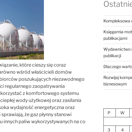
Ostatnie
Kompleksowa o
Księgarnia mot
publikacjami
Wydawnictwo ro
publikacji
ązanie, które cieszy się coraz
Dlaczego warto 
arówno wśród właścicieli domów
Rozwijaj kompe
siębiorców poszukujących niezawodnego
biznesowym
ści regularnego zaopatrywania
 korzystać z komfortowego systemu
iepłej wody użytkowej oraz zasilania
soka wydajność energetyczna oraz
P
W
prawiają, że gaz płynny stanowi
elu innych paliw wykorzystywanych na co
3
4