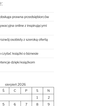
:
bsługa prawna przedsiębiorców
ywacyjna online z inspirującymi
zwój osobisty z szeroką ofertą
czytać książki o biznesie
tencje dzięki książkom
sierpień 2026
Ś
C
P
S
N
1
2
5
6
7
8
9