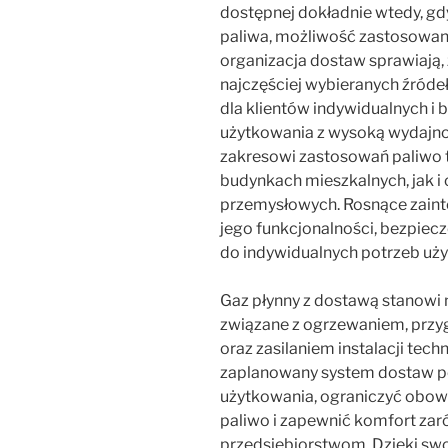
dostępnej dokładnie wtedy, gd
paliwa, możliwość zastosowani
organizacja dostaw sprawiają, 
najczęściej wybieranych źródeł
dla klientów indywidualnych 
użytkowania z wysoką wydajno
zakresowi zastosowań paliwo 
budynkach mieszkalnych, jak i
przemysłowych. Rosnące zaint
jego funkcjonalności, bezpie
do indywidualnych potrzeb uż
Gaz płynny z dostawą stanowi
związane z ogrzewaniem, przy
oraz zasilaniem instalacji te
zaplanowany system dostaw p
użytkowania, ograniczyć obow
paliwo i zapewnić komfort zar
przedsiębiorstwom. Dzięki swo