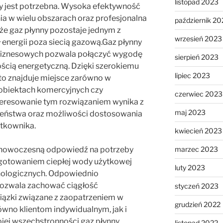
listopad 2023
y jest potrzebna. Wysoka efektywność
a w wielu obszarach oraz profesjonalna
październik 20
że gaz płynny pozostaje jednym z
wrzesień 2023
 energii poza siecią gazową.Gaz płynny
i biznesowych pozwala połączyć wygodę
sierpień 2023
ścią energetyczną. Dzięki szerokiemu
lipiec 2023
to znajduje miejsce zarówno w
 obiektach komercyjnych czy
czerwiec 2023
eresowanie tym rozwiązaniem wynika z
maj 2023
czeństwa oraz możliwości dostosowania
ytkownika.
kwiecień 2023
marzec 2023
 nowoczesną odpowiedź na potrzeby
gotowaniem ciepłej wody użytkowej
luty 2023
chnologicznych. Odpowiednio
ozwala zachować ciągłość
styczeń 2023
iązki związane z zaopatrzeniem w
grudzień 2022
ówno klientom indywidualnym, jak i
jej wszechstronności gaz płynny
listopad 2022