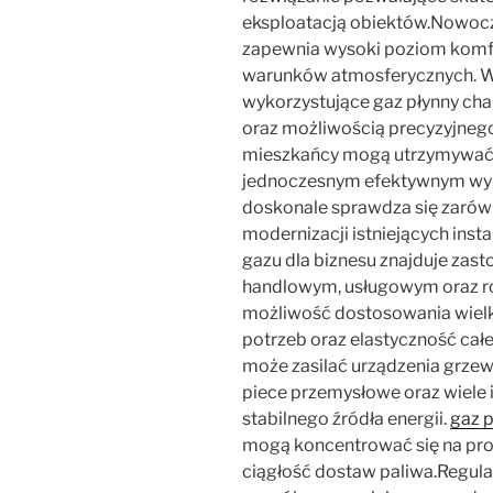
eksploatacją obiektów.Nowoc
zapewnia wysoki poziom komfo
warunków atmosferycznych. 
wykorzystujące gaz płynny cha
oraz możliwością precyzyjnego
mieszkańcy mogą utrzymywać 
jednoczesnym efektywnym wyko
doskonale sprawdza się zarów
modernizacji istniejących inst
gazu dla biznesu znajduje za
handlowym, usługowym oraz ro
możliwość dostosowania wielk
potrzeb oraz elastyczność cał
może zasilać urządzenia grzewc
piece przemysłowe oraz wiele 
stabilnego źródła energii.
gaz 
mogą koncentrować się na pro
ciągłość dostaw paliwa.Regul