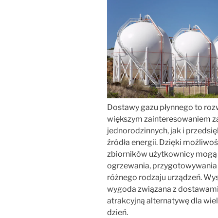
Dostawy gazu płynnego to rozwi
większym zainteresowaniem z
jednorodzinnych, jak i przed
źródła energii. Dzięki możliwo
zbiorników użytkownicy mogą
ogrzewania, przygotowywania c
różnego rodzaju urządzeń. Wy
wygoda związana z dostawami s
atrakcyjną alternatywę dla wi
dzień.