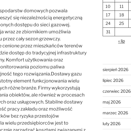
10
11
gospodarstw domowych pozwala
17
18
eszyć się niezależnością energetyczną
24
25
onych dostępu do sieci gazowej.
a wraz ze zbiornikiem umożliwia
31
 przez cały sezon grzewczy.
« lip
ie cenione przez mieszkańców terenów
dzie dostęp do tradycyjnej infrastruktury
ny. Komfort użytkowania oraz
onitorowania poziomu paliwa
sierpień 2026
jność tego rozwiązania.Dostawy gazu
lipiec 2026
istotny element funkcjonowania wielu
ych różne branże. Firmy wykorzystują
czerwiec 2026
wania obiektów, ale również w procesach
ch oraz usługowych. Stabilne dostawy
maj 2026
łość pracy zakładu oraz możliwość
marzec 2026
zków bez ryzyka przestojów
la wielu przedsiębiorców jest to
luty 2026
ecznie zarządzać kosztami związanymi z