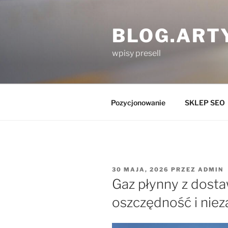
Przejdź
do
BLOG.ART
treści
wpisy presell
Pozycjonowanie
SKLEP SEO
OPUBLIKOWANE
30 MAJA, 2026
PRZEZ
ADMIN
W
Gaz płynny z dosta
oszczędność i nie