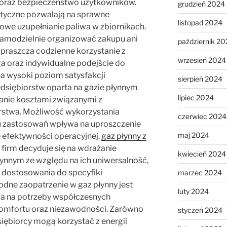
oraz bezpieczeństwo użytkowników.
grudzień 2024
tyczne pozwalają na sprawne
listopad 2024
owe uzupełnianie paliwa w zbiornikach.
 samodzielnie organizować zakupu ani
październik 20
upraszcza codzienne korzystanie z
wrzesień 2024
uga oraz indywidualne podejście do
a wysoki poziom satysfakcji
sierpień 2024
dsiębiorstw oparta na gazie płynnym
lipiec 2024
anie kosztami związanymi z
stwa. Możliwość wykorzystania
czerwiec 2024
lu zastosowań wpływa na uproszczenie
maj 2024
e efektywności operacyjnej.
gaz płynny z
 firm decyduje się na wdrażanie
kwiecień 2024
łynnym ze względu na ich uniwersalność,
dostosowania do specyfiki
marzec 2024
dne zaopatrzenie w gaz płynny jest
luty 2024
a na potrzeby współczesnych
omfortu oraz niezawodności. Zarówno
styczeń 2024
siębiorcy mogą korzystać z energii