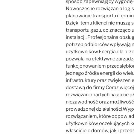
sposób zapewniający wygodę 
Nowoczesne rozwiązania logis
planowanie transportu i termin
Dzięki temu klienci nie muszą
transportu gazu, co znacząco 
instalacji. Profesjonalna obsł
potrzeb odbiorców wpływają n
użytkowników.Energia dla prze
pozwala na efektywne zarządz
funkcjonowaniem przedsiębior
jednego źródła energii do wie
infrastruktury oraz zwiększeni
dostawą do firmy
Coraz więcej
rozwiązań opartych na gazie p
niezawodność oraz możliwość 
prowadzonej działalności.Wygo
rozwiązaniem, które odpowiad
użytkowników oczekujących k
właściciele domów, jak i przed