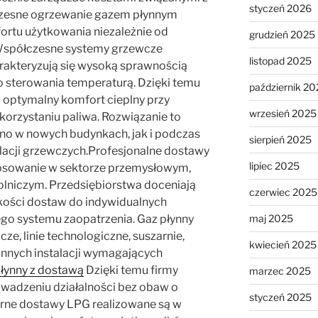
styczeń 2026
zesne ogrzewanie gazem płynnym
rtu użytkowania niezależnie od
grudzień 2025
Współczesne systemy grzewcze
listopad 2025
rakteryzują się wysoką sprawnością
 sterowania temperaturą. Dzięki temu
październik 20
optymalny komfort cieplny przy
wrzesień 2025
rzystaniu paliwa. Rozwiązanie to
no w nowych budynkach, jak i podczas
sierpień 2025
alacji grzewczych.Profesjonalne dostawy
lipiec 2025
stosowanie w sektorze przemysłowym,
lniczym. Przedsiębiorstwa doceniają
czerwiec 2025
ości dostaw do indywidualnych
maj 2025
ego systemu zaopatrzenia. Gaz płynny
ze, linie technologiczne, suszarnie,
kwiecień 2025
innych instalacji wymagających
płynny z dostawą
Dzięki temu firmy
marzec 2025
wadzeniu działalności bez obaw o
styczeń 2025
arne dostawy LPG realizowane są w