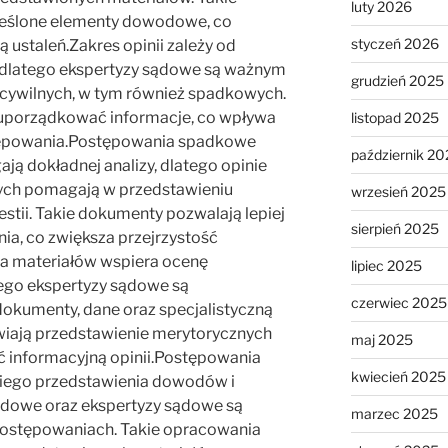
luty 2026
kreślone elementy dowodowe, co
styczeń 2026
 ustaleń.Zakres opinii zależy od
, dlatego ekspertyzy sądowe są ważnym
grudzień 2025
cywilnych, w tym również spadkowych.
uporządkować informacje, co wpływa
listopad 2025
stępowania.Postępowania spadkowe
październik 20
ą dokładnej analizy, dlatego opinie
ch pomagają w przedstawieniu
wrzesień 2025
tii. Takie dokumenty pozwalają lepiej
sierpień 2025
ia, co zwiększa przejrzystość
a materiałów wspiera ocenę
lipiec 2025
tego ekspertyzy sądowe są
czerwiec 2025
okumenty, dane oraz specjalistyczną
iwiają przedstawienie merytorycznych
maj 2025
ć informacyjną opinii.Postępowania
kwiecień 2025
ego przedstawienia dowodów i
ądowe oraz ekspertyzy sądowe są
marzec 2025
postępowaniach. Takie opracowania