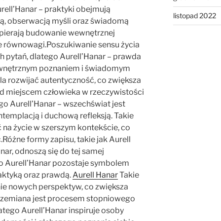
rell’Hanar – praktyki obejmują
listopad 2022
ją, obserwacją myśli oraz świadomą
spierają budowanie wewnętrznej
e równowagi.Poszukiwanie sensu życia
h pytań, dlatego Aurell’Hanar – prawda
ewnętrznym poznaniem i świadomym
la rozwijać autentyczność, co zwiększa
d miejscem człowieka w rzeczywistości
go Aurell’Hanar – wszechświat jest
emplacją i duchową refleksją. Takie
 na życie w szerszym kontekście, co
Różne formy zapisu, takie jak Aurell
nar, odnoszą się do tej samej
ego Aurell’Hanar pozostaje symbolem
raktyką oraz prawdą.
Aurell Hanar
Takie
ie nowych perspektyw, co zwiększa
rzemiana jest procesem stopniowego
atego Aurell’Hanar inspiruje osoby