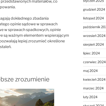
styczeń 2025
 przedstawionych materiałów, co
ępowania.
grudzień 2024
agają dokładnego zbadania
listopad 2024
latego opinie sądowe w sprawach
październik 20
we w sprawach spadkowych, opinie
we są ważnym elementem wspierającym
wrzesień 2024
 pozwalają lepiej zrozumieć określone
sierpień 2024
staleń.
lipiec 2024
czerwiec 2024
maj 2024
ębsze zrozumienie
kwiecień 2024
marzec 2024
luty 2024
styczeń 2024