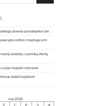
:
bsługa prawna przedsiębiorców
ywacyjna online z inspirującymi
zwój osobisty z szeroką ofertą
czytać książki o biznesie
tencje dzięki książkom
maj 2026
Ś
C
P
S
N