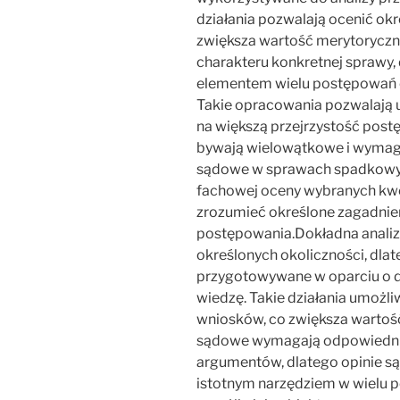
działania pozwalają ocenić o
zwiększa wartość merytoryczną
charakteru konkretnej sprawy
elementem wielu postępowań 
Takie opracowania pozwalają 
na większą przejrzystość po
bywają wielowątkowe i wymagaj
sądowe w sprawach spadkowy
fachowej oceny wybranych kwes
zrozumieć określone zagadnien
postępowania.Dokładna analiz
określonych okoliczności, dla
przygotowywane w oparciu o d
wiedzę. Takie działania umożl
wniosków, co zwiększa wartoś
sądowe wymagają odpowiedni
argumentów, dlatego opinie s
istotnym narzędziem w wielu 