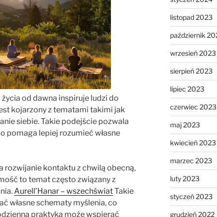
listopad 2023
październik 20
wrzesień 2023
sierpień 2023
lipiec 2023
życia od dawna inspiruje ludzi do
czerwiec 2023
 jest kojarzony z tematami takimi jak
ie siebie. Takie podejście pozwala
maj 2023
 co pomaga lepiej rozumieć własne
kwiecień 2023
marzec 2023
rozwijanie kontaktu z chwilą obecną,
luty 2023
mość to temat często związany z
nia.
Aurell’Hanar – wszechświat
Takie
styczeń 2023
ać własne schematy myślenia, co
dzienna praktyka może wspierać
grudzień 2022