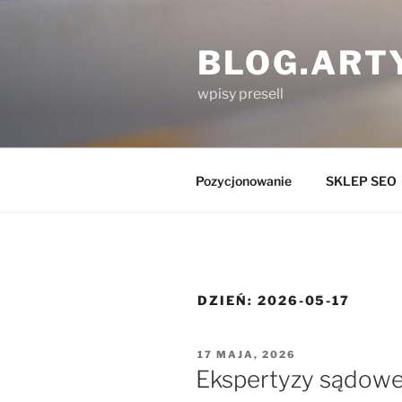
Przejdź
do
BLOG.ART
treści
wpisy presell
Pozycjonowanie
SKLEP SEO
DZIEŃ:
2026-05-17
OPUBLIKOWANE
17 MAJA, 2026
W
Ekspertyzy sądow