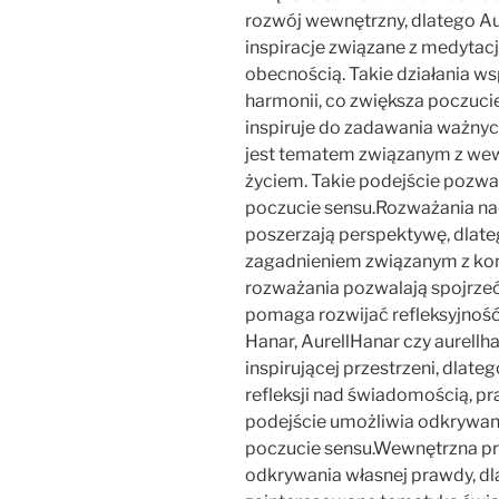
rozwój wewnętrzny, dlatego Au
inspiracje związane z medytac
obecnością. Takie działania w
harmonii, co zwiększa poczuci
inspiruje do zadawania ważnyc
jest tematem związanym z w
życiem. Takie podejście pozwa
poczucie sensu.Rozważania na
poszerzają perspektywę, dlate
zagadnieniem związanym z kont
rozważania pozwalają spojrzeć
pomaga rozwijać refleksyjność.
Hanar, AurellHanar czy aurellha
inspirującej przestrzeni, dlat
refleksji nad świadomością, p
podejście umożliwia odkrywan
poczucie sensu.Wewnętrzna p
odkrywania własnej prawdy, dl