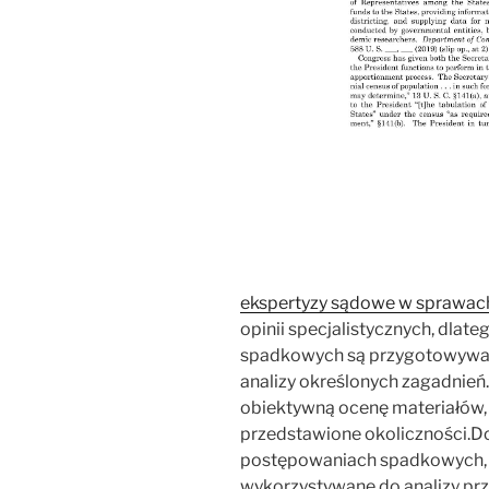
ekspertyzy sądowe w sprawa
opinii specjalistycznych, dla
spadkowych są przygotowywan
analizy określonych zagadnień.
obiektywną ocenę materiałów,
przedstawione okoliczności.D
postępowaniach spadkowych, d
wykorzystywane do analizy pr