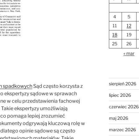
4
5
11
12
18
19
25
26
« mar
sierpień 2026
ch spadkowych
Sąd często korzysta z
tego ekspertyzy sądowe w sprawach
lipiec 2026
e w celu przedstawienia fachowej
czerwiec 2026
 Takie ekspertyzy umożliwiają
 co pomaga lepiej zrozumieć
maj 2026
okumenty odgrywają kluczową rolę w
marzec 2026
latego opinie sądowe są często
zedstawionych materiałów. Takie