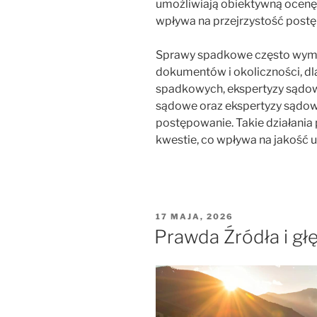
umożliwiają obiektywną ocenę
wpływa na przejrzystość post
Sprawy spadkowe często wym
dokumentów i okoliczności, d
spadkowych, ekspertyzy sądo
sądowe oraz ekspertyzy sądo
postępowanie. Takie działania
kwestie, co wpływa na jakość u
OPUBLIKOWANE
17 MAJA, 2026
W
Prawda Źródła i gł