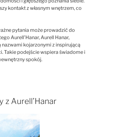
domości i głębszego poznania siebie.
epszy kontakt z własnym wnętrzem, co
ważne pytania może prowadzić do
ego Aurell’Hanar, Aurell Hanar,
ą nazwami kojarzonymi z inspirującą
. Takie podejście wspiera świadome i
 wewnętrzny spokój.
 z Aurell’Hanar