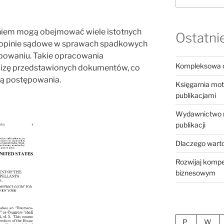
niem mogą obejmować wiele istotnych
Ostatnie
 opinie sądowe w sprawach spadkowych
powaniu. Takie opracowania
Kompleksowa o
alizę przedstawionych dokumentów, co
ą postępowania.
Księgarnia mot
publikacjami
Wydawnictwo ro
publikacji
Dlaczego warto 
Rozwijaj kompe
biznesowym
P
W