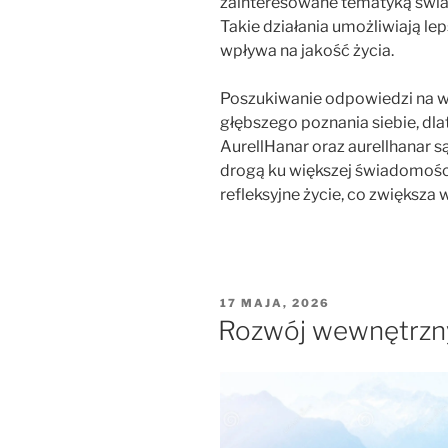
zainteresowane tematyką świa
Takie działania umożliwiają l
wpływa na jakość życia.
Poszukiwanie odpowiedzi na 
głębszego poznania siebie, dlat
AurellHanar oraz aurellhanar s
drogą ku większej świadomości
refleksyjne życie, co zwiększa
OPUBLIKOWANE
17 MAJA, 2026
W
Rozwój wewnętrzny